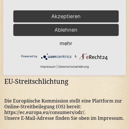
E-Mail:
info@freiberger-schankhaus.de
Akzeptieren
Umsatzsteuer-ID
Ablehnen
mehr
Umsatzsteuer-Identifikationsnummer gemäß § 27 a
Umsatzsteuergesetz:
DE221585359
Powered by
&
Impressum
|
Datenschutzerklärung
EU-Streitschlichtung
Die Europäische Kommission stellt eine Plattform zur
Online-Streitbeilegung (OS) bereit:
https://ec.europa.eu/consumers/odr/
.
Unsere E-Mail-Adresse finden Sie oben im Impressum.